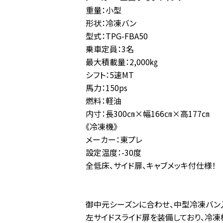
重量：小型
形状：冷凍バン
型式：TPG-FBA50
乗車定員：3名
最大積載量：2,000㎏
シフト：5速MT
馬力：150ps
燃料：軽油
内寸：長300㎝×幅166㎝×高177㎝
《冷凍機》
メーカー：東プレ
設定温度：-30度
全低床、サイド扉、キャブメッキ付仕様！
御中元シーズンに合わせ、中型冷凍バン
左サイドスライド扉を装備しており、冷凍