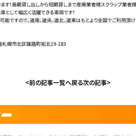
ります！長期貸し出しから短期貸しまで産廃業者様スクラップ業者様
代車として幅広く活躍できる車両です！
能ですので、道南、道央、道北、道東はもとより全国でご利用頂けま
道札幌市北区篠路町拓北19-183
<前の記事
一覧へ戻る
次の記事>