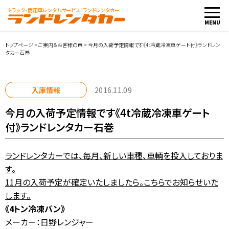
トラック・商用車
レンタルサービス！ランドレンタカー
MENU
トップページ
>
ご案内＆お客様の声
>
今月の入荷予定情報です《4t冷蔵冷凍車ゲート付》ランドレン
タカー石巻
車両・料金
入庫情報
2016.11.09
店舗紹介
今月の入荷予定情報です《4t冷蔵冷凍車ゲート
付》ランドレンタカー石巻
ご利用案内
ランドレンタカーでは、毎月、新しい車種、車輌を投入しておりま
お客様の声
す。
11月の入荷予定が確定いたしましたら。こちらでお知らせいた
レンタカー会社向け
します。
《4トン冷凍バン》
レンタカー申込み
メーカー：日野レンジャー