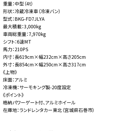
重量：中型（4t）
お問合せ
形状：冷蔵冷凍車（冷凍バン）
【営業時間】
10:00-17:00
(土日祝休み)
型式：BKG-FD7JLYA
0120-784-893
最大積載：3,000kg
車両総重量：7,970kg
シフト：6速MT
馬力：210PS
内寸：長619cm×幅232cm×高さ205cm
外寸：長854cm×幅250cm×高さ317cm
《上物》
床面：アルミ
冷凍機：サーモキング製-20度設定
《ポイント》
格納パワーゲート付、アルミホイール
在庫地：ランドレンタカー東北（宮城県石巻市）