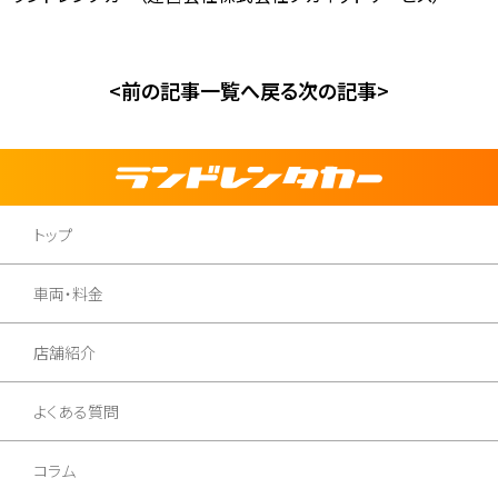
お問合せ
【営業時間】
10:00-17:00
(土日祝休み)
0120-784-893
<前の記事
一覧へ戻る
次の記事>
トップ
車両・料金
店舗紹介
よくある質問
コラム