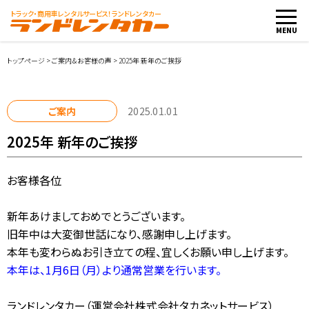
トラック・商用車
レンタルサービス！ランドレンタカー
MENU
トップページ
>
ご案内＆お客様の声
>
2025年 新年のご挨拶
車両・料金
ご案内
2025.01.01
2025年 新年のご挨拶
店舗紹介
お客様各位
ご利用案内
新年あけましておめでとうございます。
お客様の声
旧年中は大変御世話になり、感謝申し上げます。
本年も変わらぬお引き立ての程、宜しくお願い申し上げます。
レンタカー会社向け
本年は、1月6日（月）より通常営業を行います。
レンタカー申込み
ランドレンタカー（運営会社株式会社タカネットサービス）