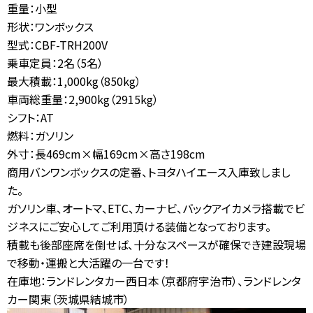
重量：小型
お問合せ
形状：ワンボックス
【営業時間】
10:00-17:00
(土日祝休み)
型式：CBF-TRH200V
0120-784-893
乗車定員：2名（5名）
最大積載：1,000kg（850kg）
車両総重量：2,900kg（2915kg）
シフト：AT
燃料：ガソリン
外寸：長469cm×幅169cm×高さ198cm
商用バンワンボックスの定番、トヨタハイエース入庫致しまし
た。
ガソリン車、オートマ、ETC、カーナビ、バックアイカメラ搭載でビ
ジネスにご安心してご利用頂ける装備となっております。
積載も後部座席を倒せば、十分なスペースが確保でき建設現場
で移動・運搬と大活躍の一台です！
在庫地：ランドレンタカー西日本（京都府宇治市）、ランドレンタ
カー関東（茨城県結城市）