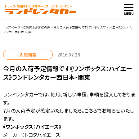
トラック・商用車
レンタルサービス！ランドレンタカー
MENU
トップページ
>
ご案内＆お客様の声
>
今月の入荷予定情報です《ワンボックス：ハイエース》ランドレ
ンタカー西日本・関東
車両・料金
入庫情報
2016.07.28
店舗紹介
今月の入荷予定情報です《ワンボックス：ハイエー
ス》ランドレンタカー西日本・関東
ご利用案内
ランドレンタカーでは、毎月、新しい車種、車輌を投入しておりま
お客様の声
す。
7月の入荷予定が確定いたしましたら。こちらでお知らせいたし
レンタカー会社向け
ます。
《ワンボックス：ハイエース》
レンタカー申込み
メーカー：トヨタハイエース