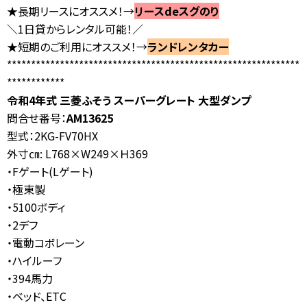
★長期リースにオススメ！→
リースdeスグのり
お問合せ
＼1日貸からレンタル可能！／
【営業時間】
10:00-17:00
(土日祝休み)
0120-784-893
★短期のご利用にオススメ！→
ランドレンタカー
*************************************************************
************
令和4年式 三菱ふそう スーパーグレート 大型ダンプ
問合せ番号：
AM13625
型式：2KG-FV70HX
外寸㎝: L768×W249×Ｈ369
・Fゲート(Lゲート)
・極東製
・5100ボディ
・2デフ
・電動コボレーン
・ハイルーフ
・394馬力
・ベッド、ETC