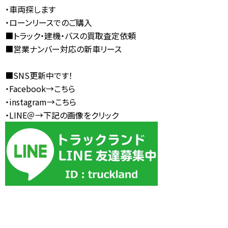
・
車両探します
・
ローンリースでのご購入
■
トラック・建機・バスの買取査定依頼
■
営業ナンバー対応の新車リース
■SNS更新中です！
・Facebook→
こちら
・instagram→
こちら
・LINE＠→下記の画像をクリック