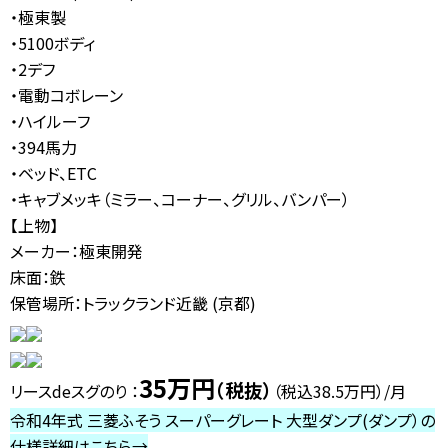
・極東製
・5100ボディ
・2デフ
・電動コボレーン
・ハイルーフ
・394馬力
・ベッド、ETC
・キャブメッキ（ミラー、コーナー、グリル、バンパー）
【上物】
メーカー：極東開発
床面：鉄
保管場所：トラックランド近畿 (京都)
35
万円
（税抜）
リースdeスグのり ：
（税込38.5
万円）/月
令和4年式 三菱ふそう スーパーグレート 大型ダンプ(ダンプ）の
仕様詳細はこちら→