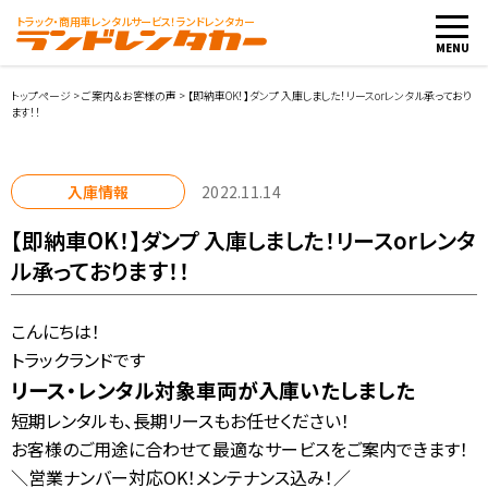
トラック・商用車
レンタルサービス！ランドレンタカー
MENU
トップページ
>
ご案内＆お客様の声
>
【即納車OK！】ダンプ 入庫しました！リースorレンタル承っており
ます！！
車両・料金
入庫情報
2022.11.14
店舗紹介
【即納車OK！】ダンプ 入庫しました！リースorレンタ
ル承っております！！
ご利用案内
こんにちは！
お客様の声
トラックランドです
リース・レンタル対象車両が入庫いたしました
レンタカー会社向け
短期レンタルも、長期リースもお任せください！
お客様のご用途に合わせて最適なサービスをご案内できます！
レンタカー申込み
＼営業ナンバー対応OK！メンテナンス込み！／