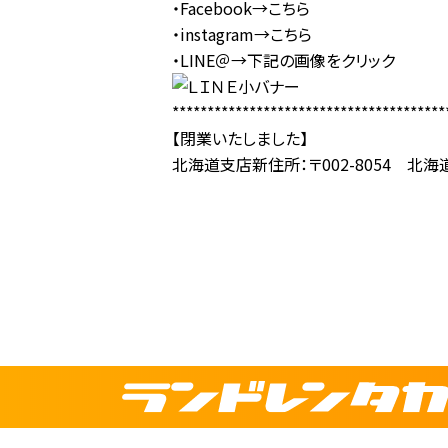
・Facebook→
こちら
・instagram→
こちら
・LINE＠→下記の画像をクリック
***************************************
【閉業いたしました】
北海道支店新住所：〒002-8054 北海