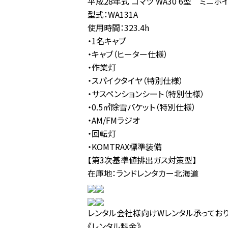
平成28年式 コマツ WA30 6型 ミニ
型式：WA131A
使用時間：323.4h
・1名キャブ
・キャブ（ヒーター仕様）
・作業灯
・スパイクタイヤ（特別仕様）
・サスペンションシート（特別仕様）
・0.5㎥除雪バケット（特別仕様）
・AM/FMラジオ
・回転灯
・KOMTRAX標準装備
【第3次基準値排出ガス対策型】
在庫地：ランドレンタカー北海道
レンタル会社様向けWレンタル承ってお
《レンタル料金》