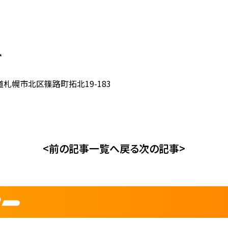
*
道札幌市北区篠路町拓北19-183
<前の記事
一覧へ戻る
次の記事>