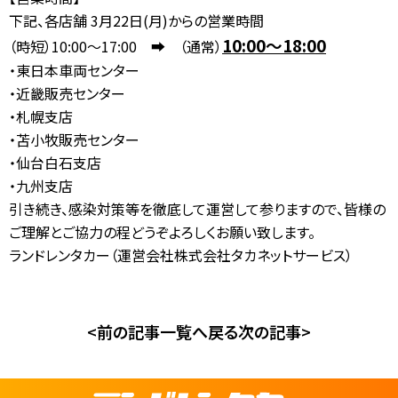
下記、各店舗 3月22日(月)からの営業時間
お問合せ
10:00～18:00
（時短）10:00～17:00 ➡ （通常）
【営業時間】
10:00-17:00
(土日祝休み)
0120-784-893
・東日本車両センター
・近畿販売センター
・札幌支店
・苫小牧販売センター
・仙台白石支店
・九州支店
引き続き、感染対策等を徹底して運営して参りますので、皆様の
ご理解とご協力の程どうぞよろしくお願い致します。
ランドレンタカー（運営会社株式会社タカネットサービス）
<前の記事
一覧へ戻る
次の記事>