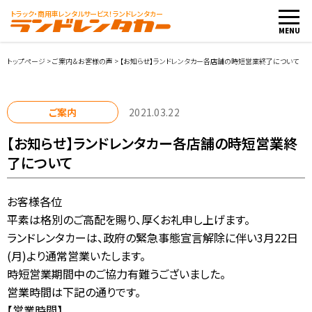
トラック・商用車
レンタルサービス！ランドレンタカー
MENU
トップページ
>
ご案内＆お客様の声
>
【お知らせ】ランドレンタカー各店舗の時短営業終了について
車両・料金
ご案内
2021.03.22
【お知らせ】ランドレンタカー各店舗の時短営業終
店舗紹介
了について
ご利用案内
お客様各位
平素は格別のご高配を賜り、厚くお礼申し上げます。
お客様の声
ランドレンタカーは、政府の緊急事態宣言解除に伴い3月22日
(月)より通常営業いたします。
レンタカー会社向け
時短営業期間中のご協力有難うございました。
営業時間は下記の通りです。
レンタカー申込み
【営業時間】