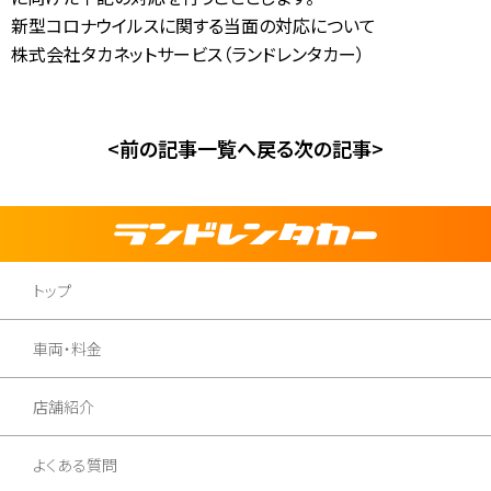
新型コロナウイルスに関する当面の対応について
お問合せ
株式会社タカネットサービス（ランドレンタカー）
【営業時間】
10:00-17:00
(土日祝休み)
0120-784-893
<前の記事
一覧へ戻る
次の記事>
トップ
車両・料金
店舗紹介
よくある質問