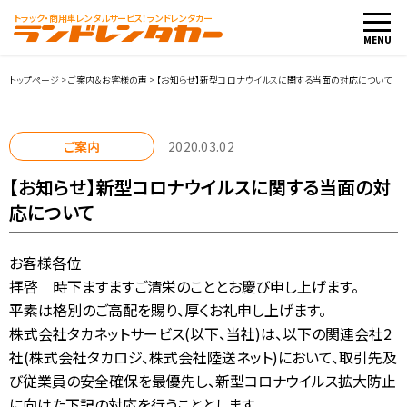
トラック・商用車
レンタルサービス！ランドレンタカー
MENU
トップページ
>
ご案内＆お客様の声
>
【お知らせ】新型コロナウイルスに関する当面の対応について
車両・料金
ご案内
2020.03.02
【お知らせ】新型コロナウイルスに関する当面の対
店舗紹介
応について
ご利用案内
お客様各位
拝啓 時下ますますご清栄のこととお慶び申し上げます。
お客様の声
平素は格別のご高配を賜り、厚くお礼申し上げます。
株式会社タカネットサービス(以下、当社)は、以下の関連会社2
レンタカー会社向け
社(株式会社タカロジ、株式会社陸送ネット)において、取引先及
び従業員の安全確保を最優先し、新型コロナウイルス拡大防止
レンタカー申込み
に向けた下記の対応を行うこととします。