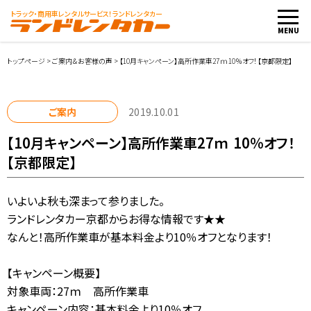
トラック・商用車
レンタルサービス！ランドレンタカー
MENU
トップページ
>
ご案内＆お客様の声
>
【10月キャンペーン】高所作業車27ｍ 10％オフ！【京都限定】
車両・料金
ご案内
2019.10.01
【10月キャンペーン】高所作業車27ｍ 10％オフ！
店舗紹介
【京都限定】
ご利用案内
いよいよ秋も深まって参りました。
ランドレンタカー京都からお得な情報です★★
お客様の声
なんと！高所作業車が基本料金より10％オフとなります！
レンタカー会社向け
【キャンペーン概要】
対象車両：27ｍ 高所作業車
レンタカー申込み
キャンペーン内容：基本料金より10％オフ