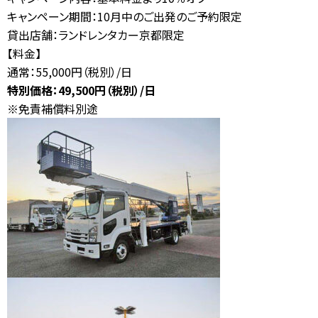
キャンペーン期間：10月中のご出発のご予約限定
お問合せ
貸出店舗：ランドレンタカー京都限定
【営業時間】
10:00-17:00
(土日祝休み)
0120-784-893
【料金】
通常：55,000円（税別）/日
特別価格：49,500円（税別）/日
※免責補償料別途