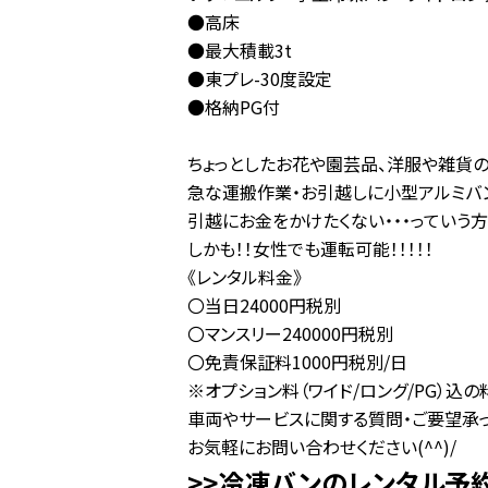
●高床
●最大積載3t
●東プレ-30度設定
●格納PG付
ちょっとしたお花や園芸品、洋服や雑貨
急な運搬作業・お引越しに小型アルミバ
引越にお金をかけたくない・・・っていう方
しかも！！女性でも運転可能！！！！！
《レンタル料金》
〇当日24000円税別
〇マンスリー240000円税別
〇免責保証料1000円税別/日
※オプション料（ワイド/ロング/PG）込
車両やサービスに関する質問・ご要望承っ
お気軽にお問い合わせください(^^)/
>>冷凍バンのレンタル予約