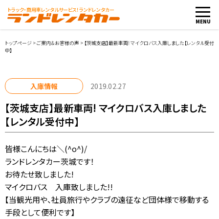
トラック・商用車
レンタルサービス！ランドレンタカー
MENU
トップページ
>
ご案内＆お客様の声
>
【茨城支店】最新車両! マイクロバス入庫しました【レンタル受付
中】
車両・料金
入庫情報
2019.02.27
店舗紹介
【茨城支店】最新車両! マイクロバス入庫しました
【レンタル受付中】
ご利用案内
皆様こんにちは＼(^o^)/
お客様の声
ランドレンタカー茨城です！
お待たせ致しました!
レンタカー会社向け
マイクロバス 入庫致しました!!
【当観光用や、社員旅行やクラブの遠征など団体様で移動する
レンタカー申込み
手段として便利です】