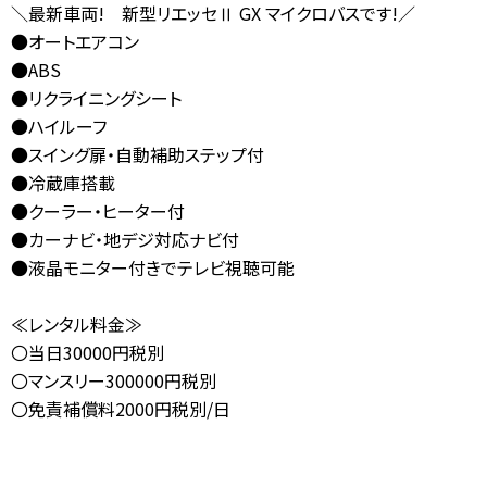
＼最新車両! 新型リエッセⅡ GX マイクロバスです!／
お問合せ
●オートエアコン
【営業時間】
10:00-17:00
(土日祝休み)
●ABS
0120-784-893
●リクライニングシート
●ハイルーフ
●スイング扉・自動補助ステップ付
●冷蔵庫搭載
●クーラー・ヒーター付
●カーナビ・地デジ対応ナビ付
●液晶モニター付きでテレビ視聴可能
≪レンタル料金≫
〇当日30000円税別
〇マンスリー300000円税別
〇免責補償料2000円税別/日