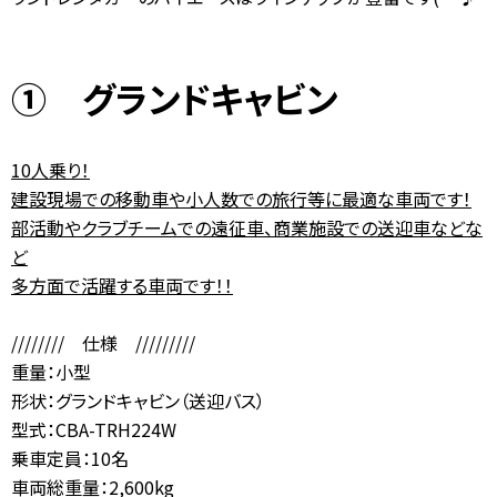
お問合せ
【営業時間】
10:00-17:00
(土日祝休み)
0120-784-893
① グランドキャビン
10人乗り！
建設現場での移動車や小人数での旅行等に最適な車両です！
部活動やクラブチームでの遠征車、商業施設での送迎車などな
ど
多方面で活躍する車両です！！
//////// 仕様 /////////
重量：小型
形状：グランドキャビン（送迎バス）
型式：CBA-TRH224W
乗車定員：10名
車両総重量：2,600kg