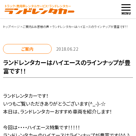
トラック・商用車
レンタルサービス！ランドレンタカー
MENU
トップページ
>
ご案内＆お客様の声
>
ランドレンタカーはハイエースのラインナップが豊富です！！
車両・料金
ご案内
2018.06.22
ランドレンタカーはハイエースのラインナップが豊
店舗紹介
富です！！
ご利用案内
ランドレンタカーです！
お客様の声
いつもご覧いただきありがとうございます(^_-)-☆
本日は、ランドレンタカーおすすめ車両を紹介します！
レンタカー会社向け
今回は・・・・ハイエース特集です！！！！！
レンタカー申込み
ランドレンタカーのハイエースはラインナップが豊富です(^^♪