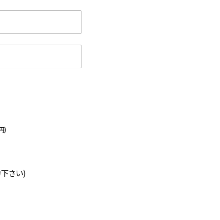
円）
下さい)